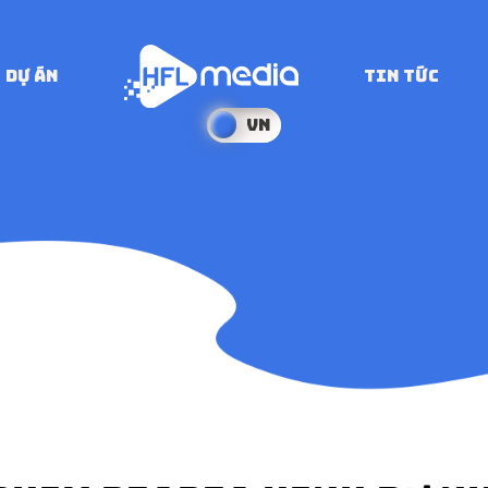
DỰ ÁN
TIN TỨC
VN