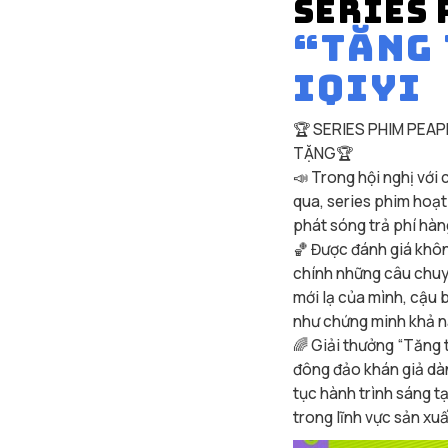
SERIES 
“TĂNG
IQIYI
🏆 SERIES PHIM PEA
TẶNG🏆
📣 Trong hội nghị với
qua, series phim hoạt
phát sóng trả phí hà
🏀 Được đánh giá khôn
chính những câu chuy
mới lạ của mình, cậu 
như chứng minh khả n
🌈 Giải thưởng “Tăng 
đông đảo khán giả dà
tục hành trình sáng t
trong lĩnh vực sản xu