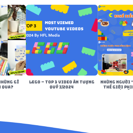
NHỮNG GÌ
LEGO – TOP 3 VIDEO ẤN TƯỢNG
NHỮNG NGƯỜI 
M QUA?
QUÝ I/2024
THẾ GIỚI PHI
NGHỀ DIỄN