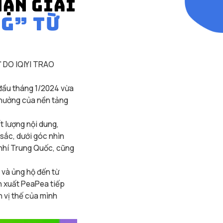
HẬN GIẢI
G” TỪ
 DO IQIYI TRAO
 đầu tháng 1/2024 vừa
thưởng của nền tảng
.
t lượng nội dung,
sắc, dưới góc nhìn
 nhí Trung Quốc, cũng
 và ủng hộ đến từ
n xuất PeaPea tiếp
h vị thế của mình