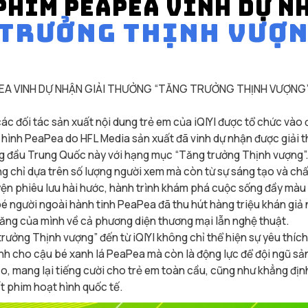
PHIM PEAPEA VINH DỰ N
 TRƯỞNG THỊNH VƯỢN
PEA VINH DỰ NHẬN GIẢI THƯỞNG “TĂNG TRƯỞNG THỊNH VƯỢNG”
 các đối tác sản xuất nội dung trẻ em của iQIYI được tổ chức vào
 hình PeaPea do HFL Media sản xuất đã vinh dự nhận được giải 
ng đầu Trung Quốc này với hạng mục “Tăng trưởng Thịnh vượng”
g chỉ dựa trên số lượng người xem mà còn từ sự sáng tạo và chấ
ện phiêu lưu hài hước, hành trình khám phá cuộc sống đầy màu 
bé người ngoài hành tinh PeaPea đã thu hút hàng triệu khán giả
ăng của mình về cả phương diện thương mại lẫn nghệ thuật.
trưởng Thịnh vượng” đến từ iQIYI không chỉ thể hiện sự yêu thích
nh cho cậu bé xanh lá PeaPea mà còn là động lực để đội ngũ sả
ạo, mang lại tiếng cười cho trẻ em toàn cầu, cũng như khẳng địn
ất phim hoạt hình quốc tế.