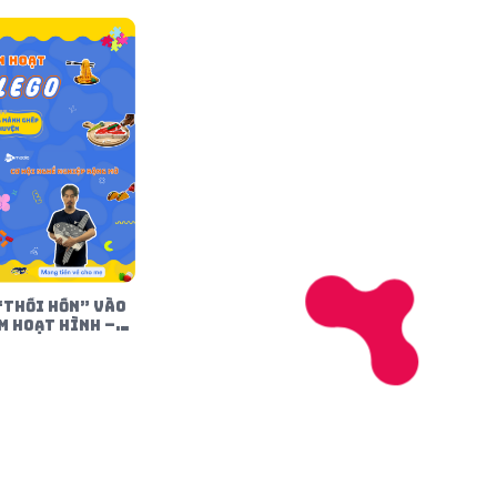
“THỔI HỒN” VÀO
M HOẠT HÌNH –
 HOẠT LEGO