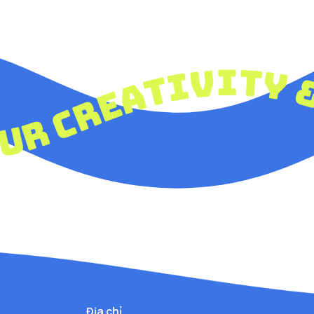
your creativit
Địa chỉ