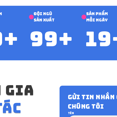
n
Đội ngũ
Sản phẩm
sản xuất
mỗi ngày
0
+
100
+
20
 gia
Gửi tin nhắn
tác
chúng tôi
Tên