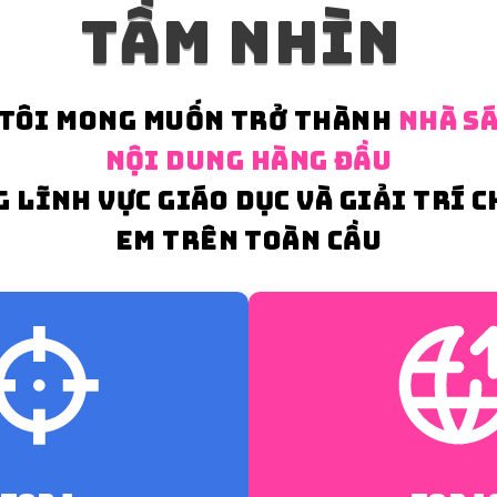
Tầm Nhìn
TÔI MONG MUỐN TRỞ THÀNH
NHÀ SÁ
NỘI DUNG HÀNG ĐẦU
 LĨNH VỰC GIÁO DỤC VÀ GIẢI TRÍ C
EM TRÊN TOÀN CẦU