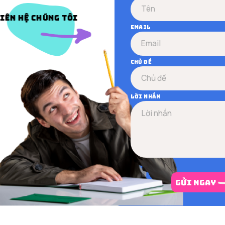
iên hệ chúng tôi
Email
Chủ đề
Lời nhắn
gửi ngay