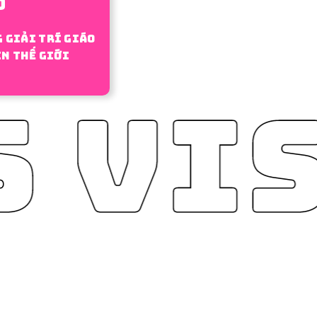
0
 giải trí giáo
ên thế giới