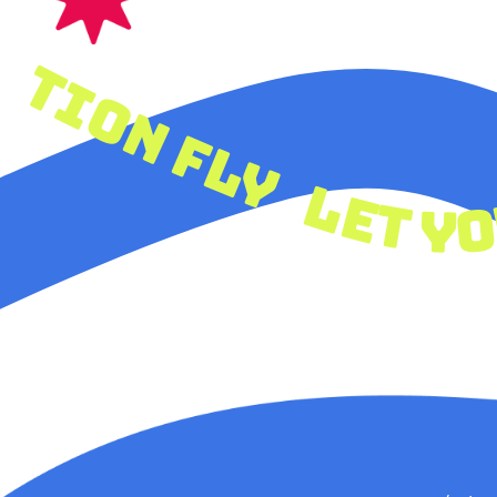
et your creativity & imagination fly
let 