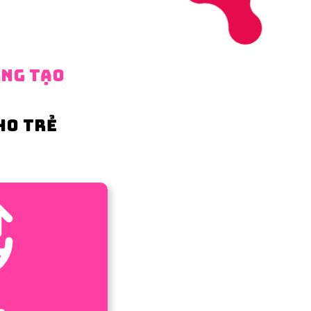
NG TẠO
HO TRẺ