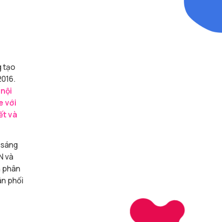
g tạo
2016.
 nội
e với
ết và
 sáng
N và
h phân
ân phối