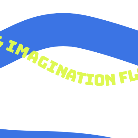
y
& imagination fly let your creativi