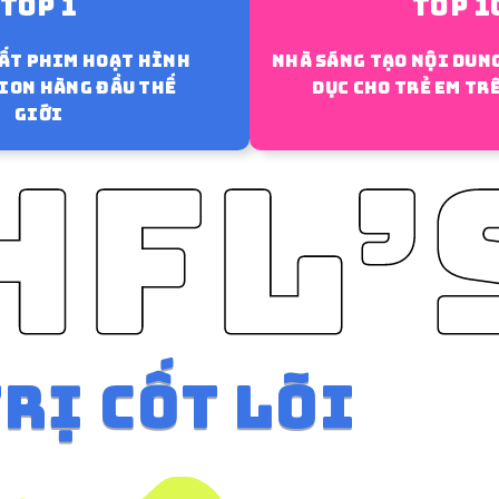
TOP 1
TOP 1
ất phim hoạt hình
Nhà sáng tạo nội dung
ion hàng đầu thế
dục cho trẻ em tr
giới
TRỊ CỐT LÕI