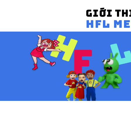
GIỚI TH
HFL M