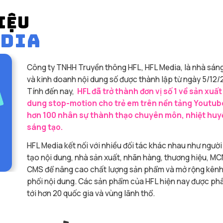
IỆU
EDIA
Công ty TNHH Truyền thông HFL, HFL Media, là nhà sán
và kinh doanh nội dung số được thành lập từ ngày 5/12/
Tính đến nay,
HFL đã trở thành đơn vị số 1 về sản xuất
dung stop-motion cho trẻ em trên nền tảng Youtub
hơn 100 nhân sự thành thạo chuyên môn, nhiệt huy
sáng tạo.
HFL Media kết nối với nhiều đối tác khác nhau như người
tạo nội dung, nhà sản xuất, nhãn hàng, thương hiệu, MC
CMS để nâng cao chất lượng sản phẩm và mở rộng kên
phối nội dung. Các sản phẩm của HFL hiện nay được ph
tới hơn 20 quốc gia và vùng lãnh thổ.