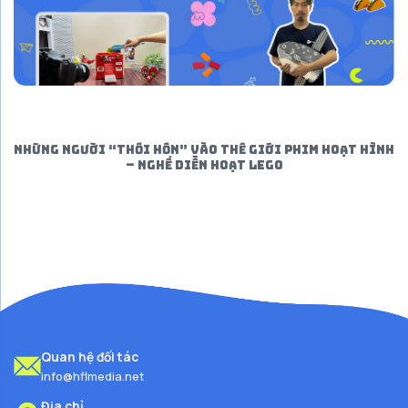
NHỮNG NGƯỜI “THỔI HỒN” VÀO THẾ GIỚI PHIM HOẠT HÌNH
– NGHỀ DIỄN HOẠT LEGO
Quan hệ đối tác
info@hflmedia.net
Địa chỉ