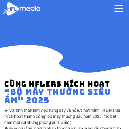
CÙNG HFLERS KÍCH HOẠT
“BỘ MÁY THƯỞNG SIÊU
ẤM” 2025
🔥 Với tinh thần làm việc hăng say và nỗ lực hết mình, HFLers đã
“kích hoạt thành công” bộ máy thưởng đầu năm 2025, mở bát
năm mới với những phong bì “siu ấm”.
☘️ Hy vọng rằng, những phần thưởng này sẽ là nguồn động lực to