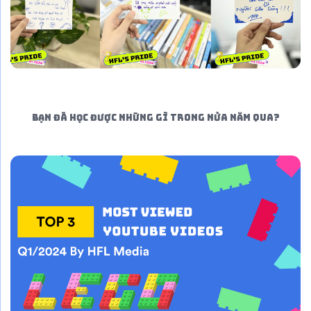
BẠN ĐÃ HỌC ĐƯỢC NHỮNG GÌ TRONG NỬA NĂM QUA?